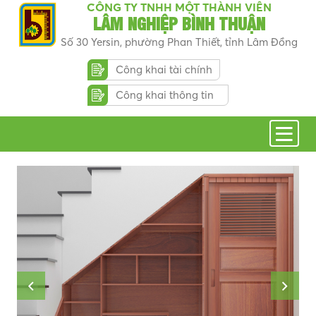
CÔNG TY TNHH MỘT THÀNH VIÊN
LÂM NGHIỆP BÌNH THUẬN
Số 30 Yersin, phường Phan Thiết, tỉnh Lâm Đồng
Công khai tài chính
Công khai thông tin