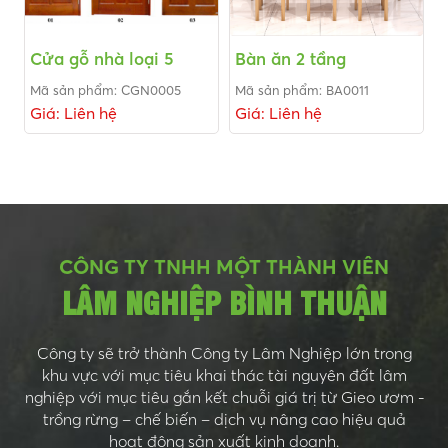
Cửa gỗ nhà loại 5
Bàn ăn 2 tầng
Mã sản phẩm: CGN0005
Mã sản phẩm: BA0011
Giá: Liên hệ
Giá: Liên hệ
CÔNG TY TNHH MỘT THÀNH VIÊN
LÂM NGHIỆP BÌNH THUẬN
Công ty sẽ trở thành Công ty Lâm Nghiệp lớn trong
khu vực với mục tiêu khai thác tài nguyên đất lâm
nghiệp với mục tiêu gắn kết chuỗi giá trị từ Gieo ươm -
trồng rừng – chế biến – dịch vụ nâng cao hiệu quả
hoạt động sản xuất kinh doanh.