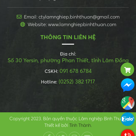
Email: ctylamnghiep.binhthuan@gmail.com
Website: www.lamnghiepbinhthuan.com
THÔNG TIN LIÊN HỆ
Địa chỉ:
Số 30 Yersin, phường Phan Thiết, tỉnh Lâm Đồng
091 678 6784
CSKH:
(0252) 382 1717
Hotline:
Copyright 2023. Bản quyền thuộc Lâm nghiệp Bình Thuận.
Thiết kế bởi
Tính Thành.