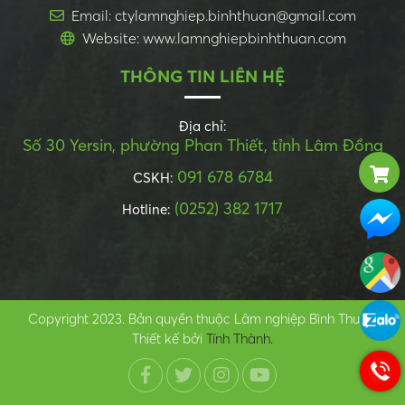
Email: ctylamnghiep.binhthuan@gmail.com
Website: www.lamnghiepbinhthuan.com
THÔNG TIN LIÊN HỆ
Địa chỉ:
Số 30 Yersin, phường Phan Thiết, tỉnh Lâm Đồng
091 678 6784
CSKH:
(0252) 382 1717
Hotline:
Copyright 2023. Bản quyền thuộc Lâm nghiệp Bình Thuận.
Thiết kế bởi
Tính Thành.