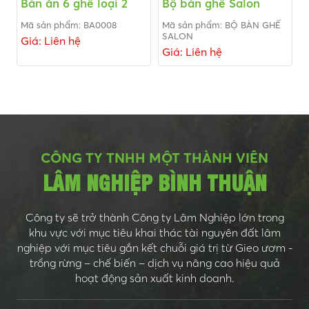
Bàn ăn 6 ghế loại 2
Bộ bàn ghế Salon
Mã sản phẩm: BA0008
Mã sản phẩm: BỘ BÀN GHẾ
SALON
Giá: Liên hệ
Giá: Liên hệ
CÔNG TY TNHH MỘT THÀNH VIÊN
LÂM NGHIỆP BÌNH THUẬN
Công ty sẽ trở thành Công ty Lâm Nghiệp lớn trong
khu vực với mục tiêu khai thác tài nguyên đất lâm
nghiệp với mục tiêu gắn kết chuỗi giá trị từ Gieo ươm -
trồng rừng – chế biến – dịch vụ nâng cao hiệu quả
hoạt động sản xuất kinh doanh.