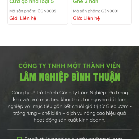
Cửa gỗ nhà loại 5
Ghế 3 nan
Mã sản phẩm: CGN0005
Mã sản phẩm: G3N0001
Giá: Liên hệ
Giá: Liên hệ
CÔNG TY TNHH MỘT THÀNH VIÊN
LÂM NGHIỆP BÌNH THUẬN
Công ty sẽ trở thành Công ty Lâm Nghiệp lớn trong
khu vực với mục tiêu khai thác tài nguyên đất lâm
nghiệp với mục tiêu gắn kết chuỗi giá trị từ Gieo ươm -
trồng rừng – chế biến – dịch vụ nâng cao hiệu quả
hoạt động sản xuất kinh doanh.