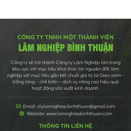
CÔNG TY TNHH MỘT THÀNH VIÊN
LÂM NGHIỆP BÌNH THUẬN
Công ty sẽ trở thành Công ty Lâm Nghiệp lớn trong
khu vực với mục tiêu khai thác tài nguyên đất lâm
nghiệp với mục tiêu gắn kết chuỗi giá trị từ Gieo ươm -
trồng rừng – chế biến – dịch vụ nâng cao hiệu quả
hoạt động sản xuất kinh doanh.
Email: ctylamnghiep.binhthuan@gmail.com
Website: www.lamnghiepbinhthuan.com
THÔNG TIN LIÊN HỆ