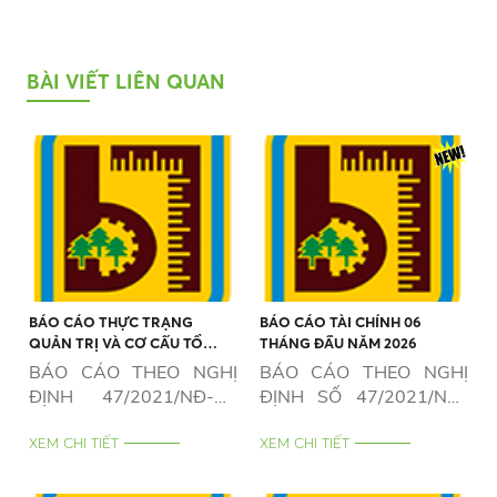
BÀI VIẾT LIÊN QUAN
BÁO CÁO THỰC TRẠNG
BÁO CÁO TÀI CHÍNH 06
QUẢN TRỊ VÀ CƠ CẤU TỔ
THÁNG ĐẦU NĂM 2026
CHỨC CỦA DOANH NGHIỆP 6
BÁO CÁO THEO NGHỊ
BÁO CÁO THEO NGHỊ
THÁNG NĂM 2026
ĐỊNH 47/2021/NĐ-CP
ĐỊNH SỐ 47/2021/NĐ-
NGÀY 01/4/2021
CP NGÀY 01/4/2021
XEM CHI TIẾT
XEM CHI TIẾT