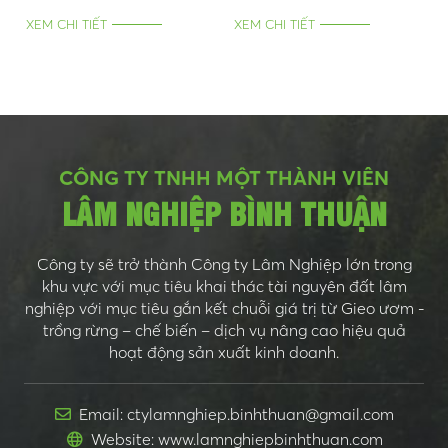
01/4/2021
01/4/2021
XEM CHI TIẾT
XEM CHI TIẾT
CÔNG TY TNHH MỘT THÀNH VIÊN
LÂM NGHIỆP BÌNH THUẬN
Công ty sẽ trở thành Công ty Lâm Nghiệp lớn trong
khu vực với mục tiêu khai thác tài nguyên đất lâm
nghiệp với mục tiêu gắn kết chuỗi giá trị từ Gieo ươm -
trồng rừng – chế biến – dịch vụ nâng cao hiệu quả
hoạt động sản xuất kinh doanh.
Email: ctylamnghiep.binhthuan@gmail.com
Website: www.lamnghiepbinhthuan.com