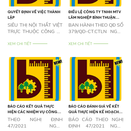
QUYẾT ĐỊNH VỀ VIỆC THÀNH
ĐIỀU LỆ CÔNG TY TNHH MTV
LẬP
LÂM NGHIỆP BÌNH THUẬN
NĂM 2026
SIÊU THỊ NỘI THẤT VIỆT
BAN HÀNH THEO QĐ SỐ
TRỰC THUỘC CÔNG TY
379/QD-CT.CTLN NGÀY
TNHH MTV LÂM NGHIỆP
12/5/2026
BÌNH THUẬN
XEM CHI TIẾT
XEM CHI TIẾT
BÁO CÁO KẾT QUẢ THỰC
BÁO CÁO ĐÁNH GIÁ VỀ KẾT
HIỆN CÁC NHIỆM VỤ CÔNG
QUẢ THỰC HIỆN KẾ HOẠCH
ÍCH VÀ TRÁCH NHIỆM XÃ HỘI
SẢN XUẤT KINH DOANH NĂM
THEO NGHỊ ĐỊNH
BÁO CÁO THEO NGHỊ
(NẾU CÓ) NĂM 2025
2025
47/2021 NGÀY
ĐỊNH 47/2021 NGÀY