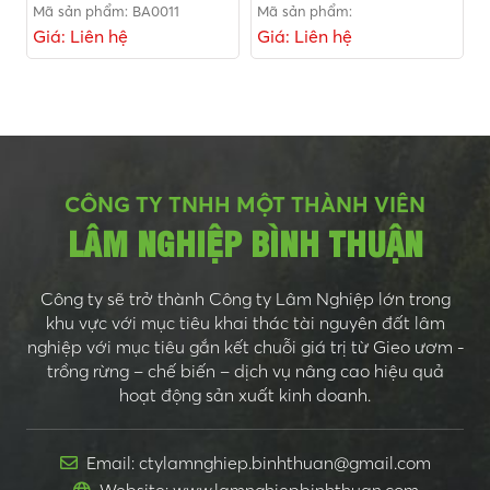
Mã sản phẩm: BA0011
Mã sản phẩm:
Giá: Liên hệ
Giá: Liên hệ
CÔNG TY TNHH MỘT THÀNH VIÊN
LÂM NGHIỆP BÌNH THUẬN
Công ty sẽ trở thành Công ty Lâm Nghiệp lớn trong
khu vực với mục tiêu khai thác tài nguyên đất lâm
nghiệp với mục tiêu gắn kết chuỗi giá trị từ Gieo ươm -
trồng rừng – chế biến – dịch vụ nâng cao hiệu quả
hoạt động sản xuất kinh doanh.
Email: ctylamnghiep.binhthuan@gmail.com