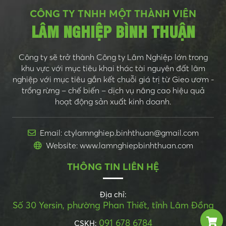
CÔNG TY TNHH MỘT THÀNH VIÊN
LÂM NGHIỆP BÌNH THUẬN
Công ty sẽ trở thành Công ty Lâm Nghiệp lớn trong
khu vực với mục tiêu khai thác tài nguyên đất lâm
nghiệp với mục tiêu gắn kết chuỗi giá trị từ Gieo ươm -
trồng rừng – chế biến – dịch vụ nâng cao hiệu quả
hoạt động sản xuất kinh doanh.
Email: ctylamnghiep.binhthuan@gmail.com
Website: www.lamnghiepbinhthuan.com
THÔNG TIN LIÊN HỆ
Địa chỉ:
Số 30 Yersin, phường Phan Thiết, tỉnh Lâm Đồng
091 678 6784
CSKH: