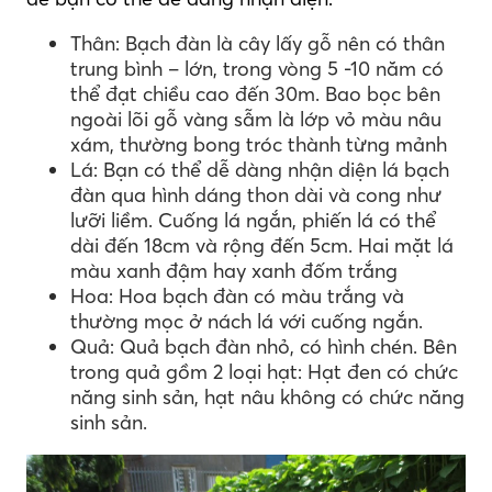
Thân: Bạch đàn là cây lấy gỗ nên có thân
trung bình – lớn, trong vòng 5 -10 năm có
thể đạt chiều cao đến 30m. Bao bọc bên
ngoài lõi gỗ vàng sẫm là lớp vỏ màu nâu
xám, thường bong tróc thành từng mảnh
Lá: Bạn có thể dễ dàng nhận diện lá bạch
đàn qua hình dáng thon dài và cong như
lưỡi liềm. Cuống lá ngắn, phiến lá có thể
dài đến 18cm và rộng đến 5cm. Hai mặt lá
màu xanh đậm hay xanh đốm trắng
Hoa: Hoa bạch đàn có màu trắng và
thường mọc ở nách lá với cuống ngắn.
Quả: Quả bạch đàn nhỏ, có hình chén. Bên
trong quả gồm 2 loại hạt: Hạt đen có chức
năng sinh sản, hạt nâu không có chức năng
sinh sản.