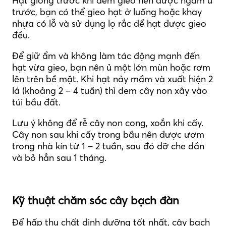
Hạt giống trước khi đem gieo nên được ngâm ủ
trước, bạn có thể gieo hạt ở luống hoặc khay
nhựa có lỗ và sử dụng lọ rắc để hạt được gieo
đều.
Để giữ ẩm và không làm tác động mạnh đến
hạt vừa gieo, bạn nên ủ một lớn mùn hoặc rơm
lên trên bề mặt. Khi hạt nảy mầm và xuất hiện 2
lá (khoảng 2 – 4 tuần) thì đem cây non xây vào
túi bầu đất.
Lưu ý không để rễ cây non cong, xoắn khi cấy.
Cây non sau khi cấy trong bầu nên được ươm
trong nhà kín từ 1 – 2 tuần, sau đó dỡ che dần
và bỏ hẳn sau 1 tháng.
Kỹ thuật chăm sóc cây bạch đàn
Để hấp thụ chất dinh dưỡng tốt nhất, cây bạch