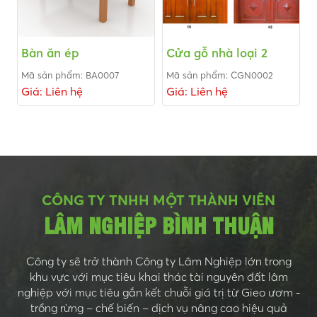
Bàn ăn ép
Cửa gỗ nhà loại 2
Mã sản phẩm: BA0007
Mã sản phẩm: CGN0002
Giá: Liên hệ
Giá: Liên hệ
CÔNG TY TNHH MỘT THÀNH VIÊN
LÂM NGHIỆP BÌNH THUẬN
Công ty sẽ trở thành Công ty Lâm Nghiệp lớn trong
khu vực với mục tiêu khai thác tài nguyên đất lâm
nghiệp với mục tiêu gắn kết chuỗi giá trị từ Gieo ươm -
trồng rừng – chế biến – dịch vụ nâng cao hiệu quả