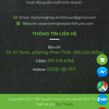
hoạt động sản xuất kinh doanh.
Email: ctylamnghiep.binhthuan@gmail.com
Website: www.lamnghiepbinhthuan.com
THÔNG TIN LIÊN HỆ
Địa chỉ:
Số 30 Yersin, phường Phan Thiết, tỉnh Lâm Đồng
091 678 6784
CSKH:
(0252) 382 1717
Hotline:
Copyright 2023. Bản quyền thuộc Lâm nghiệp Bình Thuận.
Thiết kế bởi
Tính Thành.