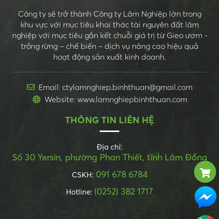
Công ty sẽ trở thành Công ty Lâm Nghiệp lớn trong
khu vực với mục tiêu khai thác tài nguyên đất lâm
nghiệp với mục tiêu gắn kết chuỗi giá trị từ Gieo ươm -
trồng rừng – chế biến – dịch vụ nâng cao hiệu quả
hoạt động sản xuất kinh doanh.
Email: ctylamnghiep.binhthuan@gmail.com
Website: www.lamnghiepbinhthuan.com
THÔNG TIN LIÊN HỆ
Địa chỉ:
Số 30 Yersin, phường Phan Thiết, tỉnh Lâm Đồng
091 678 6784
CSKH:
(0252) 382 1717
Hotline: