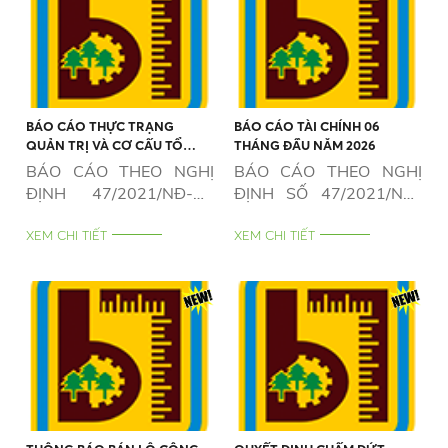
BÁO CÁO THỰC TRẠNG
BÁO CÁO TÀI CHÍNH 06
QUẢN TRỊ VÀ CƠ CẤU TỔ
THÁNG ĐẦU NĂM 2026
CHỨC CỦA DOANH NGHIỆP 6
BÁO CÁO THEO NGHỊ
BÁO CÁO THEO NGHỊ
THÁNG NĂM 2026
ĐỊNH 47/2021/NĐ-CP
ĐỊNH SỐ 47/2021/NĐ-
NGÀY 01/4/2021
CP NGÀY 01/4/2021
XEM CHI TIẾT
XEM CHI TIẾT