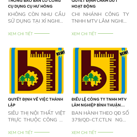
THÔNG BÁO BÁN LÔ CÔNG
QUYẾT ĐỊNH CHẤM DỨT
CỤ DỤNG CỤ HƯ HỎNG
HOẠT ĐỘNG
KHÔNG CÒN NHU CẦU
CHI NHÁNH CÔNG TY
SỬ DỤNG TẠI XÍ NGHIỆP
TNHH MTV LÂM NGHIỆP
CHẾ BIẾN GỖ PHAN
BÌNH THUẬN - XÍ
THIẾT
XEM CHI TIẾT
NGHIỆP CHẾ BIẾN GỖ
XEM CHI TIẾT
ĐỨC LONG
QUYẾT ĐỊNH VỀ VIỆC THÀNH
ĐIỀU LỆ CÔNG TY TNHH MTV
LẬP
LÂM NGHIỆP BÌNH THUẬN
NĂM 2026
SIÊU THỊ NỘI THẤT VIỆT
BAN HÀNH THEO QĐ SỐ
TRỰC THUỘC CÔNG TY
379/QD-CT.CTLN NGÀY
TNHH MTV LÂM NGHIỆP
12/5/2026
BÌNH THUẬN
XEM CHI TIẾT
XEM CHI TIẾT