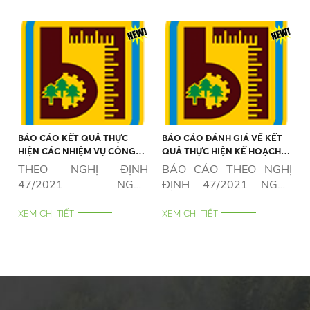
BÁO CÁO KẾT QUẢ THỰC
BÁO CÁO ĐÁNH GIÁ VỀ KẾT
HIỆN CÁC NHIỆM VỤ CÔNG
QUẢ THỰC HIỆN KẾ HOẠCH
ÍCH VÀ TRÁCH NHIỆM XÃ HỘI
SẢN XUẤT KINH DOANH NĂM
THEO NGHỊ ĐỊNH
BÁO CÁO THEO NGHỊ
(NẾU CÓ) NĂM 2025
2025
47/2021 NGÀY
ĐỊNH 47/2021 NGÀY
01/4/2021
01/4/2021
XEM CHI TIẾT
XEM CHI TIẾT