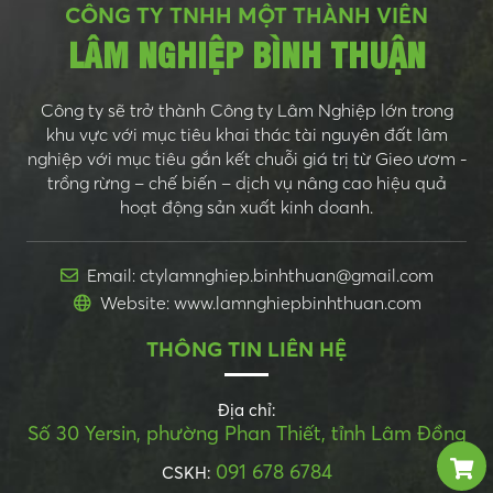
CÔNG TY TNHH MỘT THÀNH VIÊN
LÂM NGHIỆP BÌNH THUẬN
Công ty sẽ trở thành Công ty Lâm Nghiệp lớn trong
khu vực với mục tiêu khai thác tài nguyên đất lâm
nghiệp với mục tiêu gắn kết chuỗi giá trị từ Gieo ươm -
trồng rừng – chế biến – dịch vụ nâng cao hiệu quả
hoạt động sản xuất kinh doanh.
Email: ctylamnghiep.binhthuan@gmail.com
Website: www.lamnghiepbinhthuan.com
THÔNG TIN LIÊN HỆ
Địa chỉ:
Số 30 Yersin, phường Phan Thiết, tỉnh Lâm Đồng
091 678 6784
CSKH: