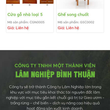
Cửa gỗ nhà loại 5
Ghế song chuốt
Mã sản phẩm: CGN0005
Mã sản phẩm: GSC0002
Giá: Liên hệ
Giá: Liên hệ
CÔNG TY TNHH MỘT THÀNH VIÊN
LÂM NGHIỆP BÌNH THUẬN
Công ty sẽ trở thành Công ty Lâm Nghiệp lớn trong
khu vực với mục tiêu khai thác tài nguyên đất lâm
nghiệp với mục tiêu gắn kết chuỗi giá trị từ Gieo ươm -
trồng rừng – chế biến – dịch vụ nâng cao hiệu quả
hoạt động sản xuất kinh doanh.