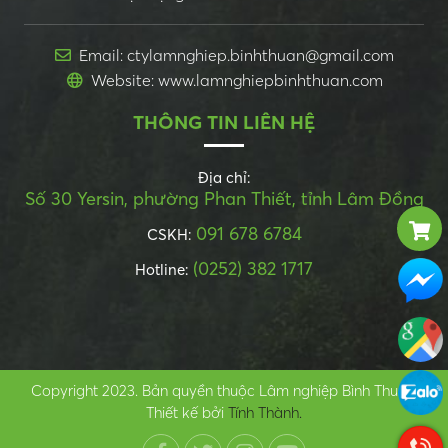
Email: ctylamnghiep.binhthuan@gmail.com
Website: www.lamnghiepbinhthuan.com
THÔNG TIN LIÊN HỆ
Địa chỉ:
Số 30 Yersin, phường Phan Thiết, tỉnh Lâm Đồng
091 678 6784
CSKH:
(0252) 382 1717
Hotline:
Copyright 2023. Bản quyền thuộc Lâm nghiệp Bình Thuận.
Thiết kế bởi
Tính Thành.