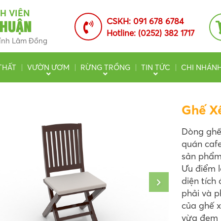
H VIÊN
THUẬN
CSKH:
091 678 6784
Hotline:
(0252) 382 1717
 tỉnh Lâm Đồng
THẤT
VƯỜN ƯƠM
RỪNG TRỒNG
TIN TỨC
CHI NHÁN
Ghế X
Dòng ghế
quán cafe
sản phẩm
Ưu điểm l
diện tích
phải và p
của ghế x
vừa đem l