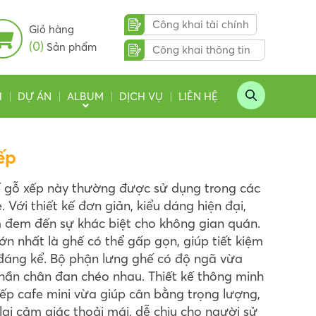
Công khai tài chính
Giỏ hàng
(0)
Sản phẩm
Công khai thông tin
H
DỰ ÁN
ALBUM
DỊCH VỤ
LIÊN HỆ
ếp
 gỗ xếp này thường được sử dụng trong các
. Với thiết kế đơn giản, kiểu dáng hiện đại,
 đem đến sự khác biệt cho không gian quán.
ớn nhất là ghế có thể gấp gọn, giúp tiết kiệm
 đáng kể. Bộ phận lưng ghế có độ ngã vừa
hần chân đan chéo nhau. Thiết kế thông minh
ếp cafe mini vừa giúp cân bằng trọng lượng,
ại cảm giác thoải mái, dễ chịu cho người sử