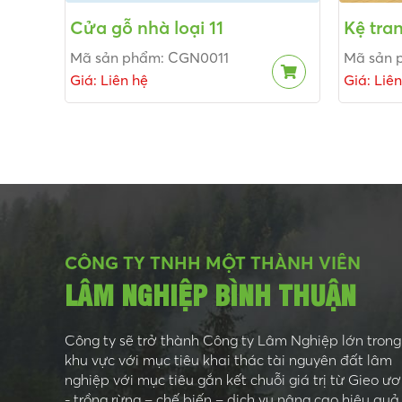
Cửa gỗ nhà loại 11
Kệ tran
Mã sản phẩm: CGN0011
Mã sản 
Giá: Liên hệ
Giá: Liê
CÔNG TY TNHH MỘT THÀNH VIÊN
LÂM NGHIỆP BÌNH THUẬN
Công ty sẽ trở thành Công ty Lâm Nghiệp lớn trong
khu vực với mục tiêu khai thác tài nguyên đất lâm
nghiệp với mục tiêu gắn kết chuỗi giá trị từ Gieo ư
- trồng rừng – chế biến – dịch vụ nâng cao hiệu quả