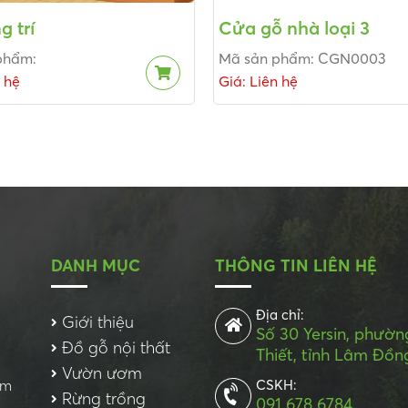
g trí
Cửa gỗ nhà loại 3
phẩm:
Mã sản phẩm: CGN0003
n hệ
Giá: Liên hệ
DANH MỤC
THÔNG TIN LIÊN HỆ
Địa chỉ:
Giới thiệu
Số 30 Yersin, phườ
Đồ gỗ nội thất
Thiết, tỉnh Lâm Đồn
Vườn ươm
ơm
CSKH:
Rừng trồng
091 678 6784