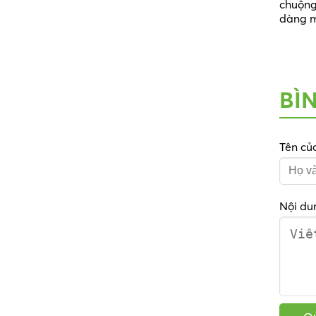
chuộng
dàng ma
BÌ
Tên củ
Nội du