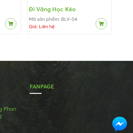
Đi Văng Học Kéo
Mã sản phẩm: BLV-04
Giá: Liên hệ
FANPAGE
ng Phan
g