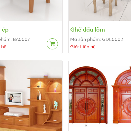
 ép
Ghế đầu lõm
phẩm: BA0007
Mã sản phẩm: GDL0002
n hệ
Giá: Liên hệ