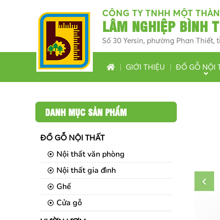
CÔNG TY TNHH MỘT THÀN
LÂM NGHIỆP BÌNH 
Số 30 Yersin, phường Phan Thiết,
GIỚI THIỆU
ĐỒ GỖ NỘI 
DANH MỤC SẢN PHẨM
ĐỒ GỖ NỘI THẤT
Nội thất văn phòng
Nội thất gia đình
Ghế
Cửa gỗ