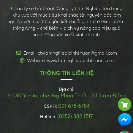
Công ty sẽ trở thành Công ty Lâm Nghiệp lớn trong
khu vực với mục tiêu khai thác tài nguyên đất lâm
nghiệp với mục tiêu gắn kết chuỗi giá trị từ Gieo ươm -
trồng rừng – chế biến – dịch vụ nâng cao hiệu quả
hoạt động sản xuất kinh doanh.
Email: ctylamnghiep.binhthuan@gmail.com
Website: www.lamnghiepbinhthuan.com
THÔNG TIN LIÊN HỆ
Địa chỉ:
Số 30 Yersin, phường Phan Thiết, tỉnh Lâm Đồng
091 678 6784
CSKH:
(0252) 382 1717
Hotline: