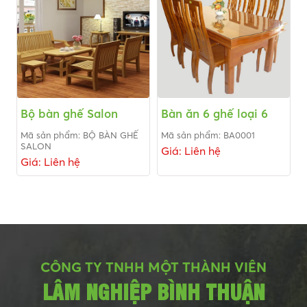
Bộ bàn ghế Salon
Bàn ăn 6 ghế loại 6
Mã sản phẩm: BỘ BÀN GHẾ
Mã sản phẩm: BA0001
SALON
Giá: Liên hệ
Giá: Liên hệ
CÔNG TY TNHH MỘT THÀNH VIÊN
LÂM NGHIỆP BÌNH THUẬN