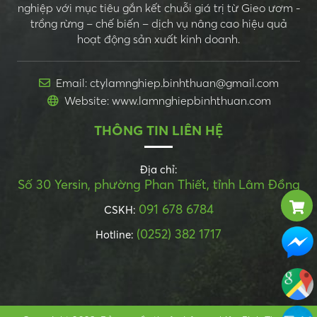
nghiệp với mục tiêu gắn kết chuỗi giá trị từ Gieo ươm -
trồng rừng – chế biến – dịch vụ nâng cao hiệu quả
hoạt động sản xuất kinh doanh.
Email: ctylamnghiep.binhthuan@gmail.com
Website: www.lamnghiepbinhthuan.com
THÔNG TIN LIÊN HỆ
Địa chỉ:
Số 30 Yersin, phường Phan Thiết, tỉnh Lâm Đồng
091 678 6784
CSKH:
(0252) 382 1717
Hotline: