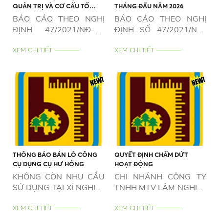
QUẢN TRỊ VÀ CƠ CẤU TỔ
THÁNG ĐẦU NĂM 2026
CHỨC CỦA DOANH NGHIỆP 6
BÁO CÁO THEO NGHỊ
BÁO CÁO THEO NGHỊ
THÁNG NĂM 2026
ĐỊNH 47/2021/NĐ-CP
ĐỊNH SỐ 47/2021/NĐ-
NGÀY 01/4/2021
CP NGÀY 01/4/2021
XEM CHI TIẾT
XEM CHI TIẾT
THÔNG BÁO BÁN LÔ CÔNG
QUYẾT ĐỊNH CHẤM DỨT
CỤ DỤNG CỤ HƯ HỎNG
HOẠT ĐỘNG
KHÔNG CÒN NHU CẦU
CHI NHÁNH CÔNG TY
SỬ DỤNG TẠI XÍ NGHIỆP
TNHH MTV LÂM NGHIỆP
CHẾ BIẾN GỖ PHAN
BÌNH THUẬN - XÍ
THIẾT
XEM CHI TIẾT
NGHIỆP CHẾ BIẾN GỖ
XEM CHI TIẾT