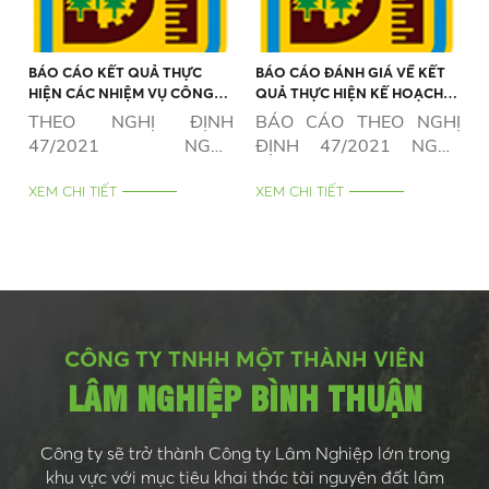
BÁO CÁO KẾT QUẢ THỰC
BÁO CÁO ĐÁNH GIÁ VỀ KẾT
HIỆN CÁC NHIỆM VỤ CÔNG
QUẢ THỰC HIỆN KẾ HOẠCH
ÍCH VÀ TRÁCH NHIỆM XÃ HỘI
SẢN XUẤT KINH DOANH NĂM
THEO NGHỊ ĐỊNH
BÁO CÁO THEO NGHỊ
(NẾU CÓ) NĂM 2025
2025
47/2021 NGÀY
ĐỊNH 47/2021 NGÀY
01/4/2021
01/4/2021
XEM CHI TIẾT
XEM CHI TIẾT
CÔNG TY TNHH MỘT THÀNH VIÊN
LÂM NGHIỆP BÌNH THUẬN
Công ty sẽ trở thành Công ty Lâm Nghiệp lớn trong
khu vực với mục tiêu khai thác tài nguyên đất lâm