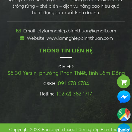
trồng rừng – chế biến – dịch vụ nâng cao hiệu quả
hoạt động sản xuất kinh doanh.
Email: ctylamnghiep.binhthuan@gmail.com
Website: www.lamnghiepbinhthuan.com
THÔNG TIN LIÊN HỆ
Địa chỉ:
Số 30 Yersin, phường Phan Thiết, tỉnh Lâm Đồng
091 678 6784
CSKH:
(0252) 382 1717
Hotline:
Copyright 2023. Bản quyền thuộc Lâm nghiệp Bình Thuận.