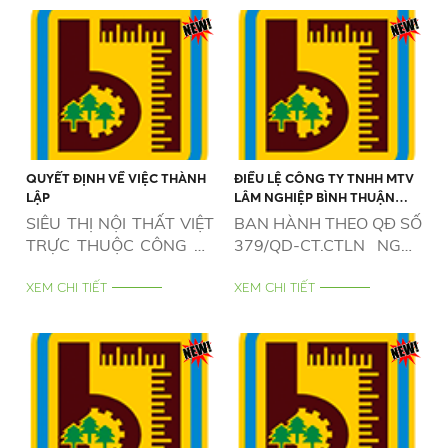
QUYẾT ĐỊNH VỀ VIỆC THÀNH
ĐIỀU LỆ CÔNG TY TNHH MTV
LẬP
LÂM NGHIỆP BÌNH THUẬN
NĂM 2026
SIÊU THỊ NỘI THẤT VIỆT
BAN HÀNH THEO QĐ SỐ
TRỰC THUỘC CÔNG TY
379/QD-CT.CTLN NGÀY
TNHH MTV LÂM NGHIỆP
12/5/2026
BÌNH THUẬN
XEM CHI TIẾT
XEM CHI TIẾT