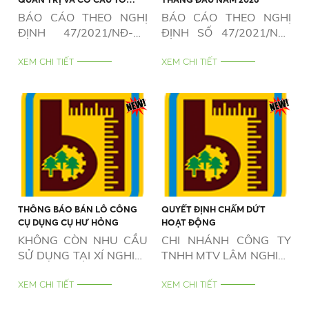
CHỨC CỦA DOANH NGHIỆP 6
BÁO CÁO THEO NGHỊ
BÁO CÁO THEO NGHỊ
THÁNG NĂM 2026
ĐỊNH 47/2021/NĐ-CP
ĐỊNH SỐ 47/2021/NĐ-
NGÀY 01/4/2021
CP NGÀY 01/4/2021
XEM CHI TIẾT
XEM CHI TIẾT
THÔNG BÁO BÁN LÔ CÔNG
QUYẾT ĐỊNH CHẤM DỨT
CỤ DỤNG CỤ HƯ HỎNG
HOẠT ĐỘNG
KHÔNG CÒN NHU CẦU
CHI NHÁNH CÔNG TY
SỬ DỤNG TẠI XÍ NGHIỆP
TNHH MTV LÂM NGHIỆP
CHẾ BIẾN GỖ PHAN
BÌNH THUẬN - XÍ
THIẾT
XEM CHI TIẾT
NGHIỆP CHẾ BIẾN GỖ
XEM CHI TIẾT
ĐỨC LONG