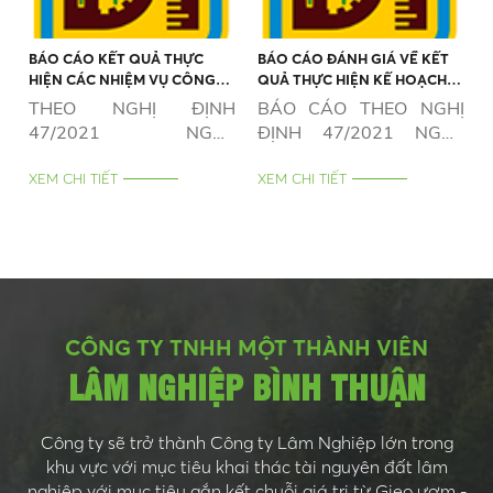
BÁO CÁO KẾT QUẢ THỰC
BÁO CÁO ĐÁNH GIÁ VỀ KẾT
HIỆN CÁC NHIỆM VỤ CÔNG
QUẢ THỰC HIỆN KẾ HOẠCH
ÍCH VÀ TRÁCH NHIỆM XÃ HỘI
SẢN XUẤT KINH DOANH NĂM
THEO NGHỊ ĐỊNH
BÁO CÁO THEO NGHỊ
(NẾU CÓ) NĂM 2025
2025
47/2021 NGÀY
ĐỊNH 47/2021 NGÀY
01/4/2021
01/4/2021
XEM CHI TIẾT
XEM CHI TIẾT
CÔNG TY TNHH MỘT THÀNH VIÊN
LÂM NGHIỆP BÌNH THUẬN
Công ty sẽ trở thành Công ty Lâm Nghiệp lớn trong
khu vực với mục tiêu khai thác tài nguyên đất lâm
nghiệp với mục tiêu gắn kết chuỗi giá trị từ Gieo ươm -