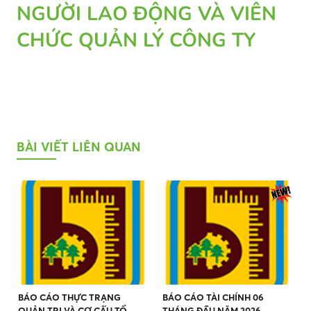
NGƯỜI LAO ĐỘNG VÀ VIÊN
CHỨC QUẢN LÝ CÔNG TY
BÀI VIẾT LIÊN QUAN
BÁO CÁO THỰC TRẠNG
BÁO CÁO TÀI CHÍNH 06
QUẢN TRỊ VÀ CƠ CẤU TỔ
THÁNG ĐẦU NĂM 2026